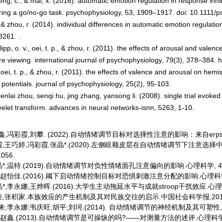
feng, c., & mai, x. (2016). automatic emotion regulation in response inh
ring a go/no-go task.
psychophysiology, 53
, 1909–1917. doi: 10.1111/p
, & zhou, r. (2014). individual differences in automatic emotion regulat
88261.
.
 lipp, o. v., oei, t. p., & zhou, r. (2011). the effects of arousal and va
re viewing.
international journal of psychophysiology, 79
(3), 378–384. h
, oei, t. p., & zhou, r. (2011). the effects of valence and arousal on h
 potentials.
journal of psychophysiology, 25
(2), 95-103.
 renlai zhou, senqi hu, jing zhang, yansong li. (2008). single trial evok
elet transform.
advances in neural networks-isnn, 5263
, 1-10.
鑫,冯彩霞,刘攀. (2022).自动情绪调节目标对选择性注意的影响：来自erps的证据
霞,王巧婷,冯彩霞,张晶*.(2020).左侧眶额皮层在自动情绪调节下注意选
1056.
晶*,温特.(2019).自动情绪调节对负性情绪面孔注意偏向的影响.心理科学, 42(03
*,赵怡佳.(2016).阈下启动情绪控制目标对恐惧刺激注意分配的影响.心理科学,39
晶*,李永娜,王烨晖.(2016).大学生主动拖延水平与成就stroop干扰效应.心理学探新,
怡佳,张积家.本族效应的产生机制及其对民族交往的启示.中国社会科学报,2016,
仁来;李永娜;韦庆旺;胡平;刘珂.(2014). 自动情绪调节的神经机制及其可塑性, 心
珂,赵鑫.(2013).自动情绪调节是可操纵的吗?——对测量方法的述评.心理科学进展,2