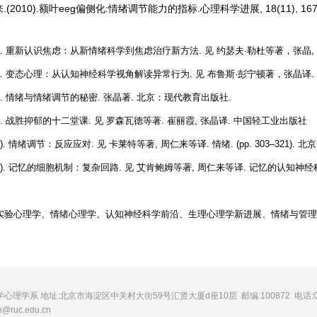
.(2010).额叶eeg偏侧化:情绪调节能力的指标.心理科学进展, 18(11), 1679
2021). 重新认识焦虑：从新情绪科学到焦虑治疗新方法. 见 约瑟夫·勒杜等著，张晶
2017). 变态心理：从认知神经科学视角解读异常行为. 见 布鲁斯·彭宁顿著，张晶译
2015). 情绪与情绪调节的秘密. 张晶著. 北京：现代教育出版社.
2014). 战胜抑郁的十二堂课. 见 罗森瓦德等著. 崔丽霞, 张晶译. 中国轻工业出版社
2009). 情绪调节：反应应对. 见 卡莱特等著, 周仁来等译. 情绪. (pp. 303–321)
(2008). 记忆的细胞机制：复杂回路. 见 艾肯鲍姆等著, 周仁来等译. 记忆的认知神经科学
实验心理学、情绪心理学、认知神经科学前沿、生理心理学新进展、情绪与管理
理学系 地址:北京市海淀区中关村大街59号汇贤大厦d座10层 邮编:100872 电话:010
h@ruc.edu.cn