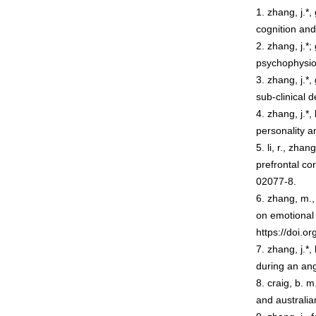
1.
zhang, j.*,
cognition an
2.
zhang, j.*;
psychophysio
3.
zhang, j.*,
sub-clinical 
4.
zhang, j.*,
personality a
5.
li, r., zha
prefrontal cor
02077-8.
6.
zhang, m., 
on emotional 
https://doi.
7.
zhang, j.*,
during an an
8.
craig, b. m
and australia