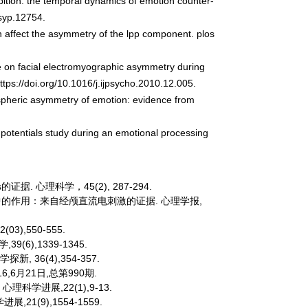
ibition: the temporal dynamics of emotion counter-
syp.12754.
ion affect the asymmetry of the lpp component.
plos
lence on facial electromyographic asymmetry during
ttps://doi.org/10.1016/j.ijpsycho.2010.12.005.
emispheric asymmetry of emotion: evidence from
ed potentials study during an emotional processing
. 心理科学，45(2), 287-294.
择中的作用：来自经颅直流电刺激的证据. 心理学报,
),550-555.
(6),1339-1345.
 36(4),354-357.
6月21日,总第990期.
理科学进展,22(1),9-13.
1(9),1554-1559.