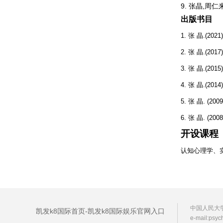
9. 张晶,周仁来
出版书目
1. 张 晶.(
2. 张 晶.(
3. 张 晶.(
4. 张 晶.(
5. 张 晶. (
6. 张 晶. 
开设课程
认知心理学、
中国人民大学心
凯发k8国际首页-凯发k8国际娱乐官网入口
e-mail:
psyc