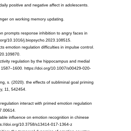
 daily positive and negative affect in adolescents.
to anger on working memory updating.
tion prompts response inhibition to angry faces in
i.org/10.1016/j.biopsycho.2023.108515.
cts emotion regulation difficulties in impulse control.
2020.109870.
onnectivity regulation by the hippocampus and medial
, 1587–1600. https://doi.org/10.1007/s00429-020-
ang, s. (2020). the effects of subliminal goal priming
y, 11
, 542454.
n regulation interact with primed emotion regulation
17.00614.
arable influence on emotion recognition in chinese
ps://doi.org/10.3758/s13414-017-1364-z