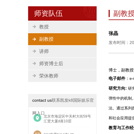
师资队伍
副教
教授
张晶
副教授
发布时间：20
讲师
师资博士后
博士，副教授
荣休教师
电子邮件
：
e-
研究方向:
研
弹性中的机制
contact us
联系凯发k8国际娱乐官
法。通过系列
网入口
北京市海淀区中关村大街59号
和社会应用提
汇贤大厦d座10层
教育与工作经