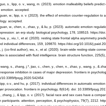
 guo, s., lipp, o. v., wang, m. (2023). emotion malleability beliefs predict
d emotion.
accepted.
 guan, w.; lipp, o. v. (2023). the effect of emotion counter-regulation 
logy.
accepted.
 guan, w., chen, x., zhao, y., & liu, p. (2023). automatic emotion regula
depression: an erp study.
biological psychology, 178
, 108515. https://do
 hua, y., xiu, l., et al. (2020). resting state frontal alpha asymmetry predi
nd individual differences, 159
, 109870. https://doi.org/10.1016/j.paid.
ng, j. (co-first author), wu, x., et al. (2020). brain-wide resting-state c
tex is associated with fluid intelligence.
brain structure function, 225
(5)
wang, s., zhang, j.*, jiao, c., chen, y., chen, n., zhao, y., wang, y., & zh
response inhibition in cases of major depression.
frontiers in psycholog
org/10.3389/fpsyg.2020.542454
 lipp, o.v., and hu, p. (2017). individual differences in automatic emotio
ger provocation.
frontiers in psychology, 8
(614). doi: 10.3389/fpsyg.20
., zhang, j., & lipp, o. v. (2017). facial race and sex cues have a comp
n participants.
attention, perception, & psychophysics, 79
(7), 2212. htt