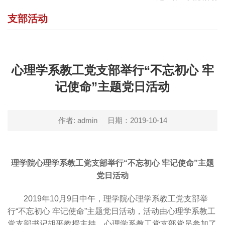
支部活动
心理学系教工党支部举行“不忘初心 牢
记使命”主题党日活动
作者: admin
日期：2019-10-14
理学院心理学系教工党支部举行“不忘初心 牢记使命”主题
党日活动
2019年10月9日中午，理学院心理学系教工党支部举
行“不忘初心 牢记使命”主题党日活动，活动由心理学系教工
党支部书记胡平教授主持，心理学系教工党支部党员参加了