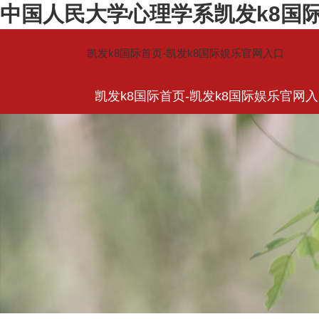
中国人民大学心理学系凯发k8国际
凯发k8国际首页-凯发k8国际娱乐官网入口
凯发k8国际首页-凯发k8国际娱乐官网