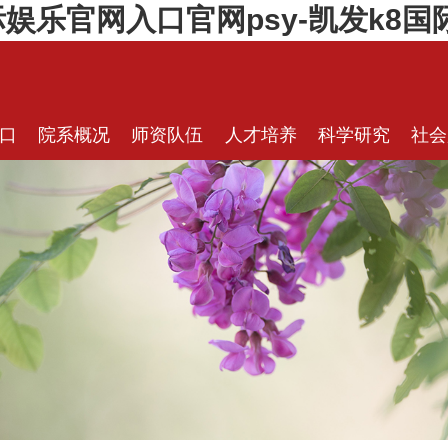
娱乐官网入口官网psy-凯发k8国
入口
院系概况
师资队伍
人才培养
科学研究
社会