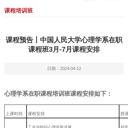
课程培训班
课程预告丨中国人民大学心理学系在职
课程班3月-7月课程安排
日期：2024-04-12
心理学系在职课程培训班课程安排如下：
上课时间
课程安排
授
工业与组织心理学新进展
胡