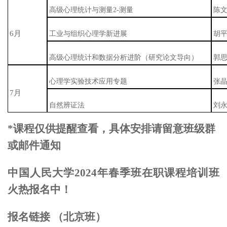
高级心理统计与测量
2-测量
陈
6月
工业与组织心理学新进展
胡
高级心理统计和数据分析进阶（研究论文导向）
郭
心理学实验技术应用专题
张
7月
自然辨证法
刘
*课程仅供提醒查看，具体安排请留意班级群
或邮件通知
中国人民大学2024年春季班在职课程培训班
火热报名中！
报名链接
（北京班）