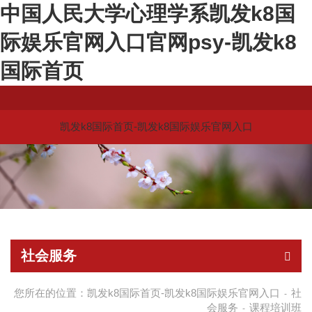
中国人民大学心理学系凯发k8国
际娱乐官网入口官网psy-凯发k8
国际首页
凯发k8国际首页-凯发k8国际娱乐官网入口
社会服务
您所在的位置：
凯发k8国际首页-凯发k8国际娱乐官网入口
社
-
会服务
课程培训班
-