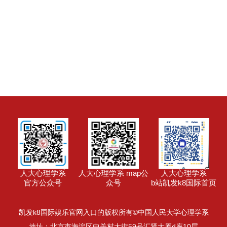
人大心理学系
人大心理学系 map公
人大心理学系
官方公众号
众号
b站凯发k8国际首页
凯发k8国际娱乐官网入口的版权所有©️中国人民大学心理学系
地址：北京市海淀区中关村大街59号汇贤大厦d座10层