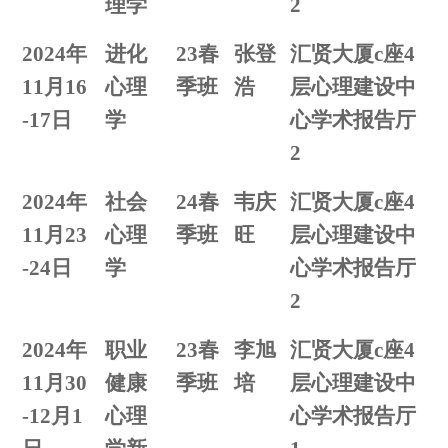
理学
2
2024年
进化
23春
张登
汇贤大厦
c座
4
11月16
心理
季班
浩
层心理建设中
-17日
学
心学术报告厅
2
2024年
社会
24春
韦庆
汇贤大厦
c座
4
11月23
心理
季班
旺
层心理建设中
-24日
学
心学术报告厅
2
2024年
职业
23春
李旭
汇贤大厦
c座
4
11月30
健康
季班
培
层心理建设中
-12月1
心理
心学术报告厅