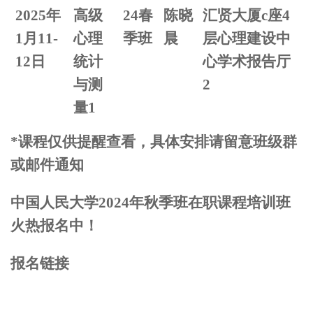
2025年
高级
24春
陈晓
汇贤大厦
c座
4
1月11-
心理
季班
晨
层心理建设中
12日
统计
心学术报告厅
与测
2
量
1
*课程仅供提醒查看，具体安排请留意班级群
或邮件通知
中国人民大学
2024年秋季班在职课程培训班
火热报名中！
报名链接