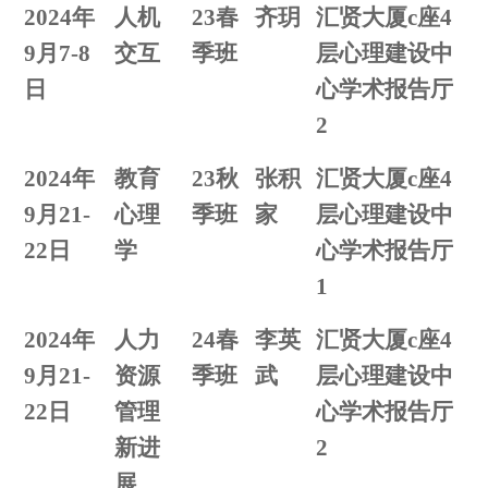
2024年
人机
23春
齐玥
汇贤大厦c座
4
9月7-8
交互
季班
层心理建设中
日
心学术报告厅
2
2024年
教育
23秋
张积
汇贤大厦
c座
4
9月21-
心理
季班
家
层心理建设中
22日
学
心学术报告厅
1
2024年
人力
24春
李英
汇贤大厦
c座
4
9月21-
资源
季班
武
层心理建设中
22日
管理
心学术报告厅
新进
2
展