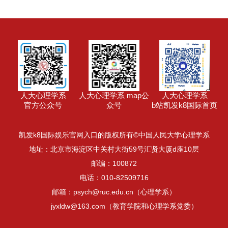
人大心理学系
人大心理学系 map公
人大心理学系
官方公众号
众号
b站凯发k8国际首页
凯发k8国际娱乐官网入口的版权所有©️中国人民大学心理学系
地址：北京市海淀区中关村大街59号汇贤大厦d座10层
邮编：100872
电话：010-82509716
邮箱：
psych@ruc.edu.cn
（心理学系）
jyxldw@163.com
（教育学院和心理学系党委）