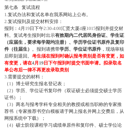
第七条
复试流程
1.
复试办法和复试名单在我系网站上公布。
2.
复试报到及提交材料安排：
报到：
4
月
19
日下午
2:30-4:00
汇贤大厦
d
座
1015
报到并提交材
料。复试考生报到时出示
有效期内二代居民身份证、学生证
（应届生，要求每学期均注册）、学历学位证书原件及复印
件（往届生）
。报到请携带
学历、学位证书原件
，现场审核
后即刻退回。
考生须在报到时确认报考类别是否有变更，如
有变更，请在
4
月
19
日下午报到时提交书面申请。拟录取名
单公布后一律不再更改录取类别
3.
需要提交的材料：
（
1
）博士研究生报名登记表；
（
2
）学历、学位证书复印件（双证硕士必须提交硕士学历
证书）；
（
3
）两名与报考学科专业相关的教授或相当职称的专家推
荐书（专家推荐书空白模板请于网上报名并网上交费后，从
网报系统中下载）；
（
4
）硕士阶段课程学习成绩单原件和复印件、硕士学位论