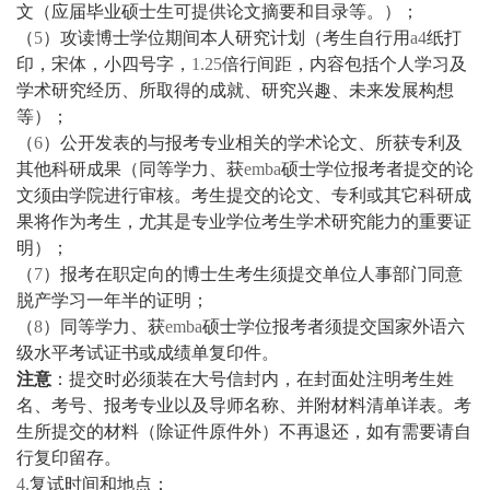
文（应届毕业硕士生可提供论文摘要和目录等。）；
（
5
）攻读博士学位期间本人研究计划（考生自行用
a4
纸打
印，宋体，小四号字，
1.25
倍行间距，内容包括个人学习及
学术研究经历、所取得的成就、研究兴趣、未来发展构想
等）；
（
6
）公开发表的与报考专业相关的学术论文、所获专利及
其他科研成果（同等学力、获
emba
硕士学位报考者提交的论
文须由学院进行审核。考生提交的论文、专利或其它科研成
果将作为考生，尤其是专业学位考生学术研究能力的重要证
明）；
（
7
）报考在职定向的博士生考生须提交单位人事部门同意
脱产学习一年半的证明；
（
8
）同等学力、获
emba
硕士学位报考者须提交国家外语六
级水平考试证书或成绩单复印件。
注意
：提交时必须装在大号信封内，在封面处注明考生姓
名、考号、报考专业以及导师名称、并附材料清单详表。考
生所提交的材料（除证件原件外）不再退还，如有需要请自
行复印留存。
4.
复试时间和地点：