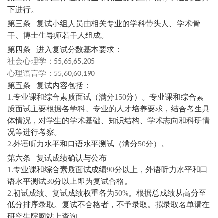
下进行。
第三条 复试小组人员由相关专业的学科带头人、学术骨
干、博士生导师若干人组成。
第四条 进入复试分数基本要求：
社会心理学：
55,
65
,
65
,
205
心理语言学：
55,60,60,190
第五条 复试内容包括：
1.
专业课和综合素质面试（满分
150
分）。专业课和综合素
质面试主要根据各学科、专业的人才培养要求，结合考生具
体情况，对学生的学术基础、知识结构、学术志向和科研情
况等进行考察。
2.
外语听力水平和口语水平测试（满分
50
分）。
第六条 复试成绩确认与公布
1.
专业课和综合素质面试成绩
90
分以上，外语听力水平和口
语水平测试
30
分以上即为复试合格。
2.
初试成绩、复试成绩权重各为
50%
。根据总成绩从高分至
低分排序录取。复试不合格者，不予录取。拟录取名单请在
研究生院网站上查询。