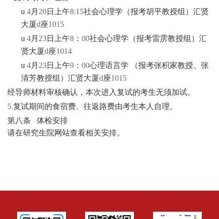
u
4
月
20
日上午
8:15
社会心理学（报考胡平教授组）汇贤
大厦
d
座
1015
u
4
月
23
日上午
8
：
00
社会心理学（报考雷雳教授组）汇
贤大厦
d
座
1014
u
4
月
23
日上午
9
：
00
心理语言学
（报考张积家教授、张
清芳教授组）汇贤大厦
d
座
1015
经导师材料审核确认，本次进入复试的考生无须加试。
5.
复试期间的食宿费、往返路费由考生本人自理。
第八条
体检安排
请在研究生院网站查看相关安排。