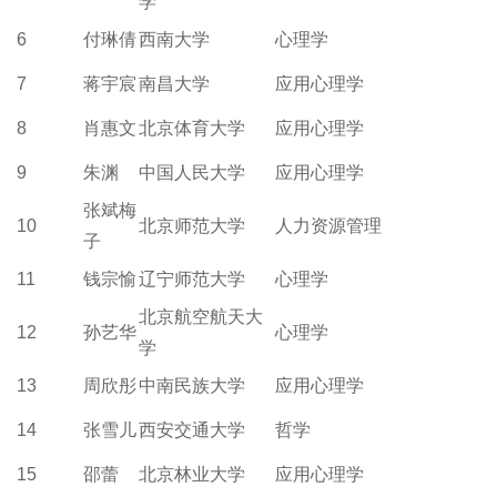
学
6
付琳倩
西南大学
心理学
7
蒋宇宸
南昌大学
应用心理学
8
肖惠文
北京体育大学
应用心理学
9
朱渊
中国人民大学
应用心理学
张斌梅
10
北京师范大学
人力资源管理
子
11
钱宗愉
辽宁师范大学
心理学
北京航空航天大
12
孙艺华
心理学
学
13
周欣彤
中南民族大学
应用心理学
14
张雪儿
西安交通大学
哲学
15
邵蕾
北京林业大学
应用心理学