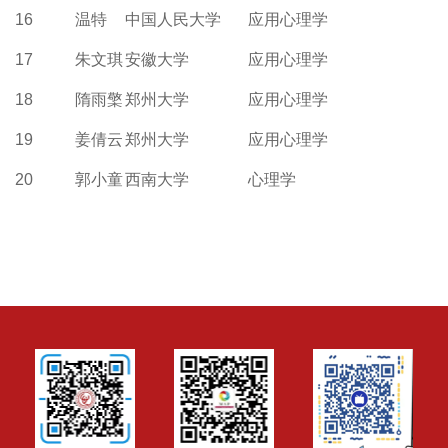
16
温特
中国人民大学
应用心理学
17
朱文琪
安徽大学
应用心理学
18
隋雨檠
郑州大学
应用心理学
19
姜倩云
郑州大学
应用心理学
20
郭小童
西南大学
心理学