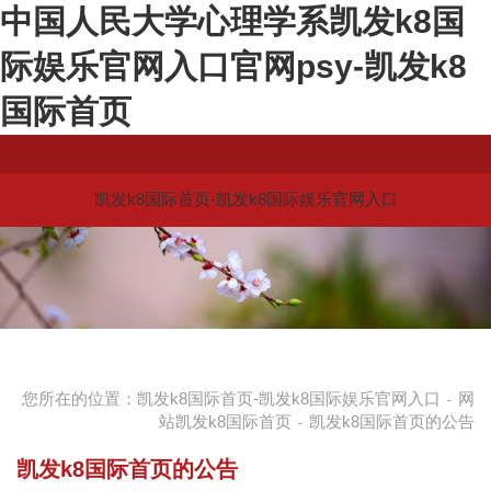
中国人民大学心理学系凯发k8国
际娱乐官网入口官网psy-凯发k8
国际首页
凯发k8国际首页-凯发k8国际娱乐官网入口
您所在的位置：
凯发k8国际首页-凯发k8国际娱乐官网入口
网
-
站凯发k8国际首页
凯发k8国际首页的公告
-
凯发k8国际首页的公告