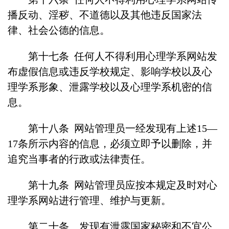
播反动、淫秽、不道德以及其他违反国家法
律、社会公德的信息。
第十七条
任何人不得利用心理学系网站发
布虚假信息或违反学校规定、影响学校以及心
理学系形象、泄露学校以及心理学系机密的信
息。
第十八条
网站管理员一经发现有上述15—
17条所示内容的信息，必须立即予以删除，并
追究当事者的行政或法律责任。
第十九条
网站管理员应按本规定及时对心
理学系网站进行管理、维护与更新。
第二十条 发现有泄露国家秘密和不宜公