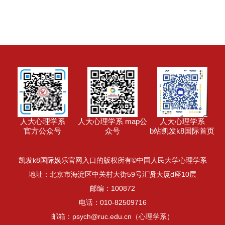
人大心理学系
人大心理学系 map公
人大心理学系
官方公众号
众号
b站凯发k8国际首页
凯发k8国际娱乐官网入口的版权所有©️中国人民大学心理学系
地址：北京市海淀区中关村大街59号汇贤大厦d座10层
邮编：100872
电话：010-82509716
邮箱：
psych@ruc.edu.cn
（心理学系）