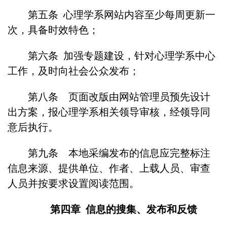
第五条
心理学系网站内容至少每周更新一
次，具备时效特色；
第六条
加强专题建设，针对心理学系中心
工作，及时向社会公众发布；
第八条 页面改版由网站管理员预先设计
出方案，报心理学系相关领导审核，经领导同
意后执行。
第九条 本地采编发布的信息应完整标注
信息来源、提供单位、作者、上载人员、审查
人员并按要求设置阅读范围。
第四章
信息的搜集、发布和反馈