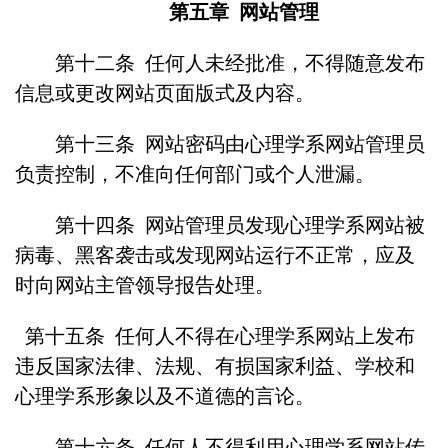
第五章
网站管理
第十二条
任何人未经批准，不得随意发布
信息或更改网站页面版式及内容。
第十三条
网站密码由心理学系网站管理员
负责控制，不准向任何部门或个人泄漏。
第十四条
网站管理员发现心理学系网站被
病毒、黑客袭击或发现网站运行不正常，应及
时向网站主管领导报告处理。
第十五条
任何人不得在心理学系网站上发布
违反国家法律、法规、有损国家利益、学校和
心理学系形象以及不道德的言论。
第十六条
任何人不得利用心理学系网站传