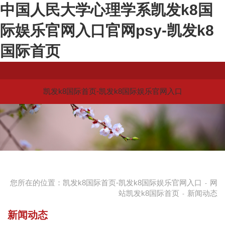
中国人民大学心理学系凯发k8国
际娱乐官网入口官网psy-凯发k8
国际首页
凯发k8国际首页-凯发k8国际娱乐官网入口
您所在的位置：
凯发k8国际首页-凯发k8国际娱乐官网入口
网
-
站凯发k8国际首页
新闻动态
-
新闻动态