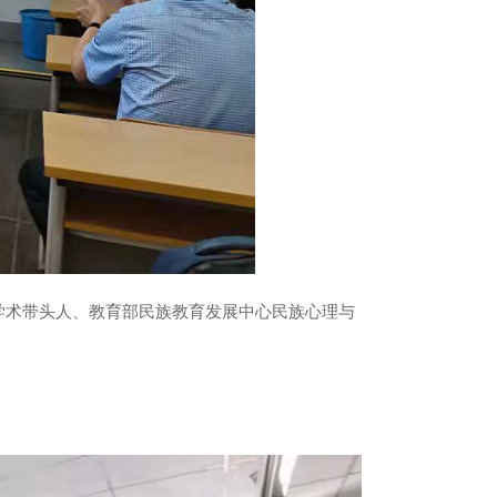
学术带头人、教育部民族教育发展中心民族心理与