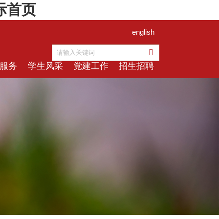
际首页
english
服务
学生风采
党建工作
招生招聘