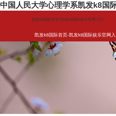
中国人民大学心理学系凯发k8国际
凯发k8国际首页-凯发k8国际娱乐官网入口
凯发k8国际首页-凯发k8国际娱乐官网