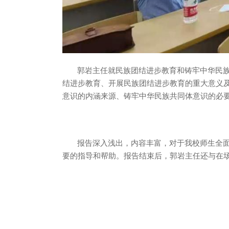
郭岩主任就民族团结进步教育和铸牢中华民
结进步教育、开展民族团结进步教育的重大意义
意识的内涵来源、铸牢中华民族共同体意识的必
报告深入浅出，内容丰富，对于我校师生全
要的指导和帮助。报告结束后，郭岩主任还与在