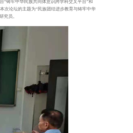
台“铸牢中华民族共同体意识跨学科交叉平台”和
本次论坛的主题为“民族团结进步教育与铸牢中华
研究员。