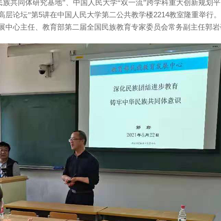
民族共同体研究基地”、中国人民大学“双一流”跨学科重大创新规划平
5
2214
高层论坛”第
讲在中国人民大学第二公共教学楼
教室隆重举行。
发展中心主任、教育部第二届全国民族教育专家委员会常务副主任郭岩