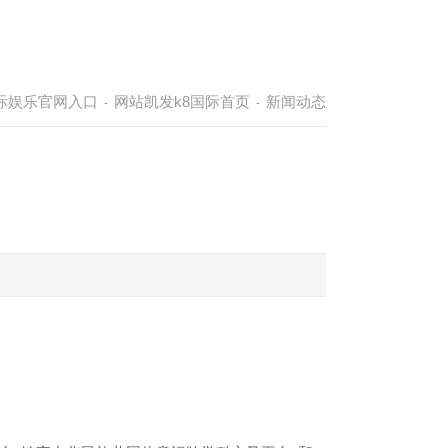
国际娱乐官网入口
网站凯发k8国际首页
新闻动态
-
-