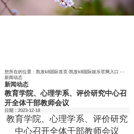
您所在的位置：
凯发k8国际首页-凯发k8国际娱乐官网入口
-
-
新闻动态
新闻动态
教育学院、心理学系、评价研究中心召
开全体干部教师会议
日期：2023-12-18
教育学院、心理学系、评价研究
中心召开全体干部教师会议