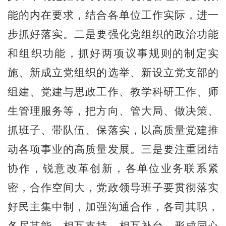
能的内在要
求，结合各单位工作实际，进一
步抓好落实。二是要强化党组织的政治功能
和组织功能，抓好两项议事规则的制定实
施、新成立党组织的选举、新设立党支部的
组建、党建与思政工作、教学科研工作、师
生管理服务等，把方向、管大局、做决策、
抓班子、带队伍、保落实，以高质量党建推
动各项事业的高质量发展。三是要注重团结
协作，锐意改革创新，各单位业务联系紧
密，合作空间大，党政领导班子要贯彻落实
好民主集中制，加强沟通合作，各司其职，
各尽其能，相互支持，相互补台，形成同心