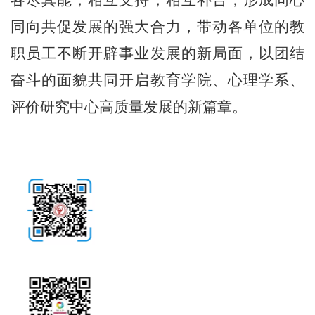
同向共促发展的强大合力，带动各单位的教
职员工不断开辟事业发展的新局面，以团结
奋斗的面貌共同开启教育学院、心理学系、
评价研究中心高质量发展的新篇章。
人大心理学系
官方公众号