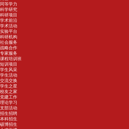
同等学力
科学研究
科研项目
学术前沿
学术活动
实验平台
科研机构
社会服务
战略合作
专家服务
课程培训班
短训项目
学生风采
学生活动
交流交换
学生之星
校友之家
党建工作
理论学习
支部活动
招生招聘
本科招生
硕博招生