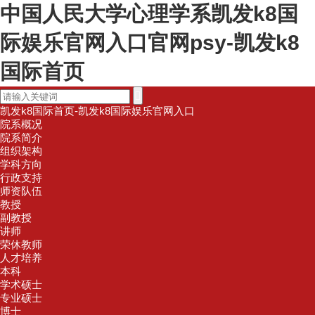
中国人民大学心理学系凯发k8国
际娱乐官网入口官网psy-凯发k8
国际首页
凯发k8国际首页-凯发k8国际娱乐官网入口
院系概况
院系简介
组织架构
学科方向
行政支持
师资队伍
教授
副教授
讲师
荣休教师
人才培养
本科
学术硕士
专业硕士
博士