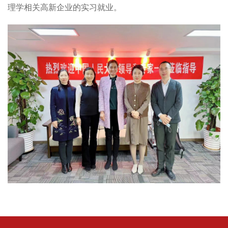
理学相关高新企业的实习就业。