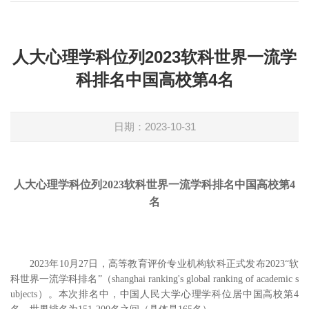
人大心理学科位列2023软科世界一流学
科排名中国高校第4名
日期：2023-10-31
人大心理学科位列2023软科世界一流学科排名中国高校第4
名
2023年10月27日，高等教育评价专业机构软科正式发布2023“软
科世界一流学科排名”（shanghai ranking's global ranking of academic s
ubjects）。本次排名中，中国人民大学心理学科位居中国高校第4