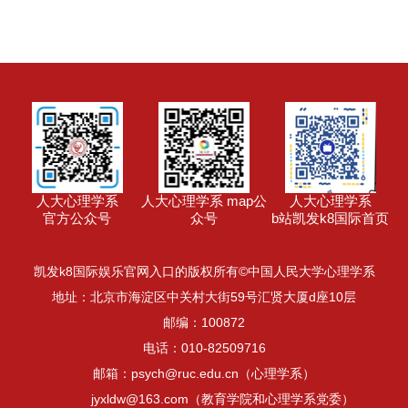
人大心理学系
人大心理学系 map公
人大心理学系
官方公众号
众号
b站凯发k8国际首页
凯发k8国际娱乐官网入口的版权所有©️中国人民大学心理学系
地址：北京市海淀区中关村大街59号汇贤大厦d座10层
邮编：100872
电话：010-82509716
邮箱：
psych@ruc.edu.cn
（心理学系）
jyxldw@163.com
（教育学院和心理学系党委）