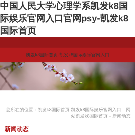
中国人民大学心理学系凯发k8国
际娱乐官网入口官网psy-凯发k8
国际首页
凯发k8国际首页-凯发k8国际娱乐官网入口
您所在的位置：
凯发k8国际首页-凯发k8国际娱乐官网入口
网
-
站凯发k8国际首页
新闻动态
-
新闻动态