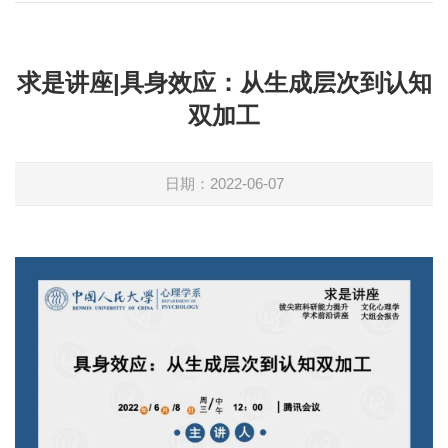
求是讲座|具身效应：从生成层次到认知
双加工
日期：2022-06-07