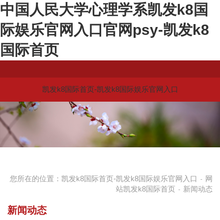
中国人民大学心理学系凯发k8国
际娱乐官网入口官网psy-凯发k8
国际首页
凯发k8国际首页-凯发k8国际娱乐官网入口
您所在的位置：
凯发k8国际首页-凯发k8国际娱乐官网入口
网
-
站凯发k8国际首页
新闻动态
-
新闻动态