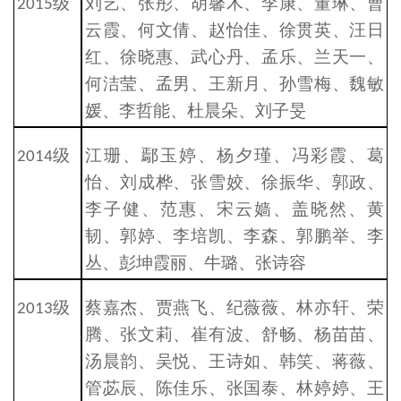
级
刘艺、张彤、胡馨木、李康、董琳、曹
2015
云霞、何文倩、赵怡佳、徐贯英、汪日
红、徐晓惠、武心丹、孟乐、兰天一、
何洁莹、孟男、王新月、孙雪梅、魏敏
媛、李哲能、杜晨朵、刘子旻
级
江珊、鄢玉婷、杨夕瑾、冯彩霞、葛
2014
怡、刘成桦、张雪姣、徐振华、郭政、
李子健、范惠、宋云嫱、盖晓然、黄
韧、郭婷、李培凯、李森、郭鹏举、李
丛、彭坤霞丽、牛璐、张诗容
级
蔡嘉杰、贾燕飞、纪薇薇、林亦轩、荣
2013
腾、张文莉、崔有波、舒畅、杨苗苗、
汤晨韵、吴悦、王诗如、韩笑、蒋薇、
管苾辰、陈佳乐、张国泰、林婷婷、王