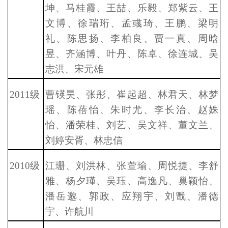
坤、马桂霞、王喆、乐毅、郑紫云、王
文博、徐瑞珩、孟彧琦、王鹏、梁明
礼、陈思扬、李柏良、贾一真、周晗
昱、齐涵博、叶丹、陈卓、徐连城、吴
志洪、宋元雄
2011
级
曹锳昊、张彤、崔起超、林君天、林梦
瑶、陈蓓怡、朱时尤、李长治、赵姝
怡、潘荣桂、刘艺、吴文祥、董文兰、
刘婷安胥、林忠信
2010
级
江珊、刘洪林、张萱瑜、周悦捷、李舒
雅、杨夕瑾、吴珏、高逸凡、巢颖怡、
潘岳邈、郭政、应翔宇、刘戬、潘德
宇、许航川