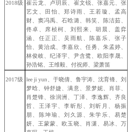
2018
级
崔云龙、卢玥辰、崔文锐、张嘉元、张
艺文、田怡、郑诗雨、王若璇、孟高
财、窦冯禹、石晗潞、韩笑、陈洁茹、
佟卓、席桢柯、刘熙来、胡晨、盖弈
涵、任正正、吴雨航、陈嘉乐、张子
怡、黄治成、李嘉欣、任勇、朱孟婷、
林俊岐、纪泽宇、尹含鹭、欧阳李晟、
孙浩铭、王维毅、付祝师、梁萧笛
2017
级
lee ji yun
、于晓倩、鲁宇涛、沈育锋、刘
梦晗、钟舒婕、满意、景梦妮、肖菲、
肖楚锋、徐润洲、丁泽、李逸辉、齐良
哲、王泽宇、李昕彤、刘昕月、杨振
朋、陈坤瑜、刘久源、朱学乐、易楚
妍、王蒙蒙、欧玉晓、肖潇、易冰、万