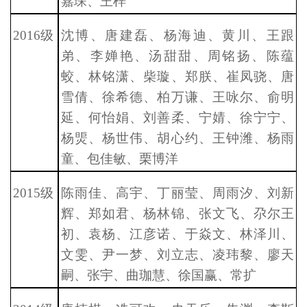
嘉琛、王梓
2016
级
沈博、唐建磊、杨海迪、黄川、王跟
弟、李婵艳、汤甜甜、周铭扬、陈蕴
蛟、林铭潇、柴璇、郑朕、崔凤骁、唐
雪倩、徐希德、柏万谦、王咏尔、俞明
延、何怡娟、刘善柔、宁婧、徐宁宁、
杨煚、杨世伟、胡心约、王钟潍、杨雨
童、包佳敏、栗博洋
2015
级
陈雨佳、高宇、丁丽莹、周雨汐、刘新
辉、郑如君、杨林锦、张文飞、尕尔王
初、袁杨、江彦诺、于焱文、林泽川、
文雯、尹一梦、刘立志、凌玮黎、廖天
嗣、张宇、曲珈慧、徐国赢、常扩