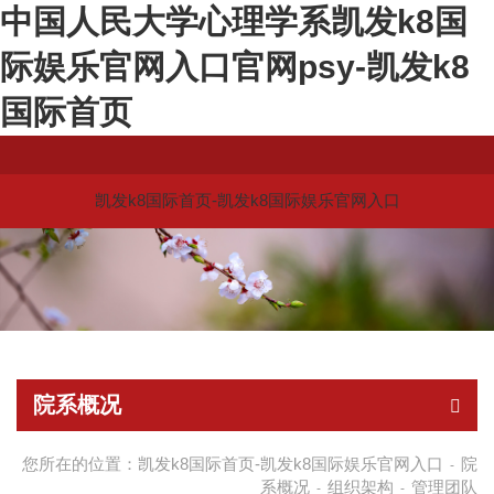
中国人民大学心理学系凯发k8国
际娱乐官网入口官网psy-凯发k8
国际首页
凯发k8国际首页-凯发k8国际娱乐官网入口
院系概况
您所在的位置：
凯发k8国际首页-凯发k8国际娱乐官网入口
院
-
系概况
组织架构
管理团队
-
-