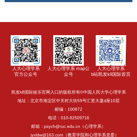
人大心理学系
人大心理学系 map公
人大心理学系
官方公众号
众号
b站凯发k8国际首页
凯发k8国际娱乐官网入口的版权所有©️中国人民大学心理学系
地址：北京市海淀区中关村大街59号汇贤大厦d座10层
邮编：100872
电话：010-82509716
邮箱：
psych@ruc.edu.cn
（心理学系）
jyxldw@163.com
（教育学院和心理学系党委）